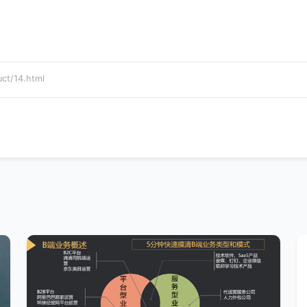
。
t/14.html