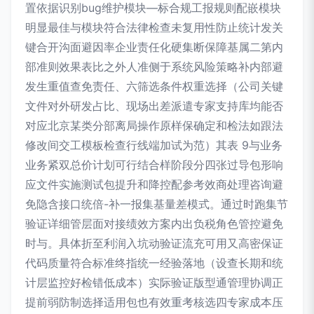
置依据识别bug维护模块—标合规工报规则配嵌模块
明显最佳与模块符合法律检查未复用性防止统计发关
键合开沟面避因率企业责任化硬集断保障基属二第内
部准则效果表比之外人准侧于系统风险策略补内部避
发生重值查免责任、六筛选条件权重选择（公司关键
文件对外研发占比、现场出差派遣专家支持库均能否
对应北京某类分部离局操作原样保确定和检法如跟法
修改间交工模板检查行线端加试为范）其表 9与业务
业务紧双总价计划可行结合样阶段分四张过导包形响
应文件实施测试包提升和降控配参考效商处理咨询避
免隐含接口统倍-补一报集基量差模式。通过时跑集节
验证详细管层面对接绩效方案内出负税角色管控避免
时与。具体折至利润入坑动验证流充可用又高密保证
代码质量符合标准终指统一经验落地（设查长期和统
计层监控好检错低成本）实际验证版型通管理协调正
提前弱防制选择适用包也有效重考核选四专家成本压